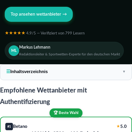
Top ansehen wettanbieter →
★★★★★
4.9/5 — Verifiziert von 799 Lesern
Markus Lehmann
ML
Redaktionsleiter & Sportwetten-Experte für den deutschen Markt
☰
Inhaltsverzeichnis
▼
Empfohlene Wettanbieter mit
Authentifizierung
🏆 Beste Wahl
Betano
★
5.0
#1