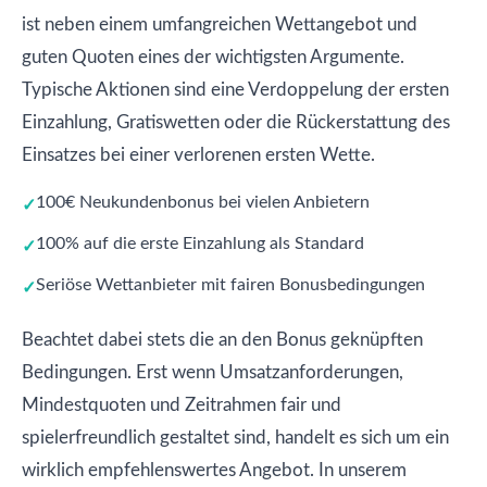
ist neben einem umfangreichen Wettangebot und
guten Quoten eines der wichtigsten Argumente.
Typische Aktionen sind eine Verdoppelung der ersten
Einzahlung, Gratiswetten oder die Rückerstattung des
Einsatzes bei einer verlorenen ersten Wette.
100€ Neukundenbonus bei vielen Anbietern
100% auf die erste Einzahlung als Standard
Seriöse Wettanbieter mit fairen Bonusbedingungen
Beachtet dabei stets die an den Bonus geknüpften
Bedingungen. Erst wenn Umsatzanforderungen,
Mindestquoten und Zeitrahmen fair und
spielerfreundlich gestaltet sind, handelt es sich um ein
wirklich empfehlenswertes Angebot. In unserem