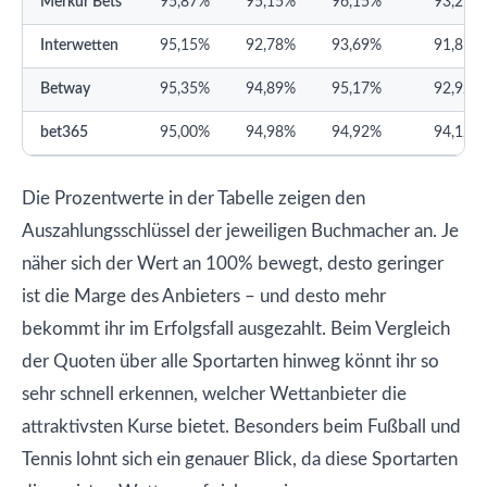
Merkur Bets
95,87%
95,15%
96,15%
93,25%
Interwetten
95,15%
92,78%
93,69%
91,85%
Betway
95,35%
94,89%
95,17%
92,92%
bet365
95,00%
94,98%
94,92%
94,12%
Die Prozentwerte in der Tabelle zeigen den
Auszahlungsschlüssel der jeweiligen Buchmacher an. Je
näher sich der Wert an 100% bewegt, desto geringer
ist die Marge des Anbieters – und desto mehr
bekommt ihr im Erfolgsfall ausgezahlt. Beim Vergleich
der Quoten über alle Sportarten hinweg könnt ihr so
sehr schnell erkennen, welcher Wettanbieter die
attraktivsten Kurse bietet. Besonders beim Fußball und
Tennis lohnt sich ein genauer Blick, da diese Sportarten