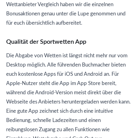
Wettanbieter Vergleich haben wir die einzelnen
Bonusaktionen genau unter die Lupe genommen und
für euch übersichtlich aufbereitet.
Qualität der Sportwetten App
Die Abgabe von Wetten ist längst nicht mehr nur vom
Desktop möglich. Alle führenden Buchmacher bieten
euch kostenlose Apps für iOS und Android an. Für
Apple-Nutzer steht die App im App Store bereit,
während die Android-Version meist direkt über die
Webseite des Anbieters heruntergeladen werden kann.
Eine gute App zeichnet sich durch eine intuitive
Bedienung, schnelle Ladezeiten und einen
reibungslosen Zugang zu allen Funktionen wie