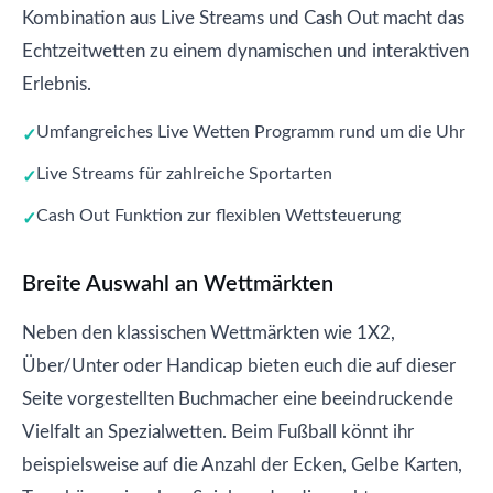
Kombination aus Live Streams und Cash Out macht das
Echtzeitwetten zu einem dynamischen und interaktiven
Erlebnis.
Umfangreiches Live Wetten Programm rund um die Uhr
Live Streams für zahlreiche Sportarten
Cash Out Funktion zur flexiblen Wettsteuerung
Breite Auswahl an Wettmärkten
Neben den klassischen Wettmärkten wie 1X2,
Über/Unter oder Handicap bieten euch die auf dieser
Seite vorgestellten Buchmacher eine beeindruckende
Vielfalt an Spezialwetten. Beim Fußball könnt ihr
beispielsweise auf die Anzahl der Ecken, Gelbe Karten,