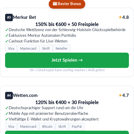
🎰 Bester Bonus
Merkur Bet
★
4.8
#3
150% bis €600 + 50 Freispiele
✓
Deutsche Wettlizenz von der Schleswig-Holstein Glücksspielbehörde
✓
Exklusives Merkur Automaten Portfolio
✓
Cashout-Funktion für Live-Wetten
Visa
Mastercard
Skrill
Neteller
Jetzt Spielen →
18+ | Glücksspiel kann süchtig machen | AGB gelten
Wetten.com
★
4.7
#4
120% bis €400 + 30 Freispiele
✓
Deutschsprachiger Support rund um die Uhr
✓
Mobile App mit prämierter Benutzeroberfläche
✓
Vielfältige E-Wallet und Kryptowährungen akzeptiert
Visa
Mastercard
Bitcoin
Skrill
PayPal