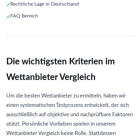
Rechtliche Lage in Deutschland
FAQ Bereich
Die wichtigsten Kriterien im
Wettanbieter Vergleich
Um die besten Wettanbieter zu ermitteln, haben wir
einen systematischen Testprozess entwickelt, der sich
ausschließlich auf objektive und nachprüfbare Faktoren
stützt. Persönliche Vorlieben spielen in unserem
Wettanbieter Vergleich keine Rolle. Stattdessen