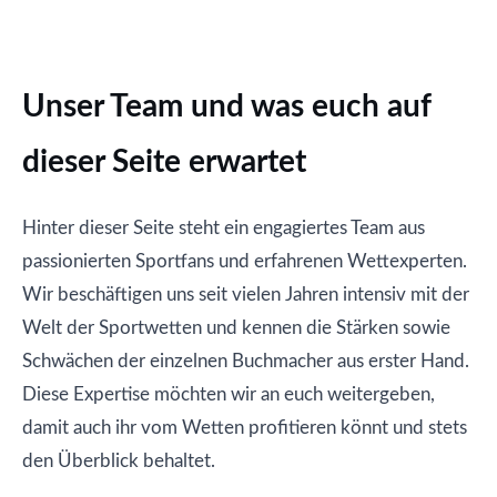
Unser Team und was euch auf
dieser Seite erwartet
Hinter dieser Seite steht ein engagiertes Team aus
passionierten Sportfans und erfahrenen Wettexperten.
Wir beschäftigen uns seit vielen Jahren intensiv mit der
Welt der Sportwetten und kennen die Stärken sowie
Schwächen der einzelnen Buchmacher aus erster Hand.
Diese Expertise möchten wir an euch weitergeben,
damit auch ihr vom Wetten profitieren könnt und stets
den Überblick behaltet.