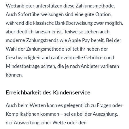
Wettanbieter unterstützen diese Zahlungsmethode.
Auch Sofortüberweisungen sind eine gute Option,
während die klassische Banküberweisung zwar möglich,
aber deutlich langsamer ist. Teilweise stehen auch
moderne Zahlungstrends wie Apple Pay bereit. Bei der
Wahl der Zahlungsmethode solltet ihr neben der
Geschwindigkeit auch auf eventuelle Gebühren und
Mindestbeträge achten, die je nach Anbieter variieren
können.
Erreichbarkeit des Kundenservice
Auch beim Wetten kann es gelegentlich zu Fragen oder
Komplikationen kommen – sei es bei der Auszahlung,
der Auswertung einer Wette oder den