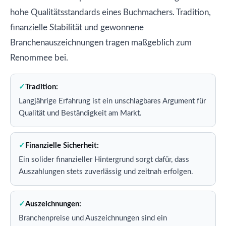
hohe Qualitätsstandards eines Buchmachers. Tradition,
finanzielle Stabilität und gewonnene
Branchenauszeichnungen tragen maßgeblich zum
Renommee bei.
Tradition:
Langjährige Erfahrung ist ein unschlagbares Argument für
Qualität und Beständigkeit am Markt.
Finanzielle Sicherheit:
Ein solider finanzieller Hintergrund sorgt dafür, dass
Auszahlungen stets zuverlässig und zeitnah erfolgen.
Auszeichnungen:
Branchenpreise und Auszeichnungen sind ein