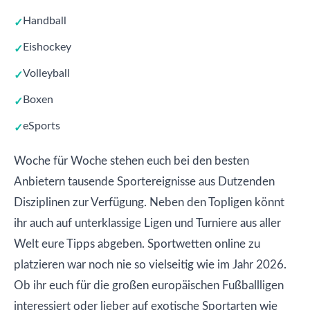
Handball
Eishockey
Volleyball
Boxen
eSports
Woche für Woche stehen euch bei den besten
Anbietern tausende Sportereignisse aus Dutzenden
Disziplinen zur Verfügung. Neben den Topligen könnt
ihr auch auf unterklassige Ligen und Turniere aus aller
Welt eure Tipps abgeben. Sportwetten online zu
platzieren war noch nie so vielseitig wie im Jahr 2026.
Ob ihr euch für die großen europäischen Fußballligen
interessiert oder lieber auf exotische Sportarten wie