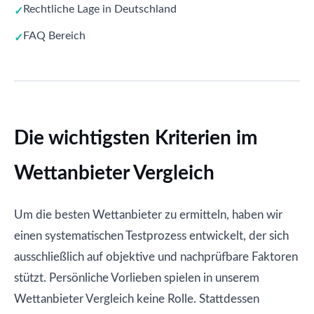
Rechtliche Lage in Deutschland
FAQ Bereich
Die wichtigsten Kriterien im
Wettanbieter Vergleich
Um die besten Wettanbieter zu ermitteln, haben wir
einen systematischen Testprozess entwickelt, der sich
ausschließlich auf objektive und nachprüfbare Faktoren
stützt. Persönliche Vorlieben spielen in unserem
Wettanbieter Vergleich keine Rolle. Stattdessen