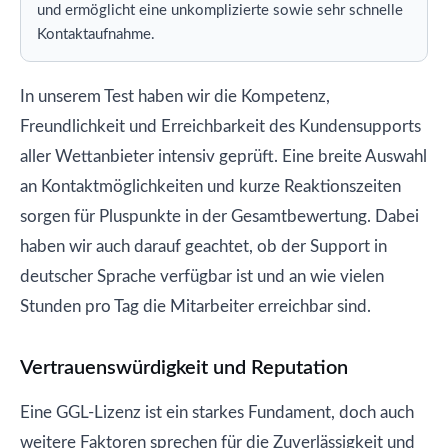
und ermöglicht eine unkomplizierte sowie sehr schnelle
Kontaktaufnahme.
In unserem Test haben wir die Kompetenz,
Freundlichkeit und Erreichbarkeit des Kundensupports
aller Wettanbieter intensiv geprüft. Eine breite Auswahl
an Kontaktmöglichkeiten und kurze Reaktionszeiten
sorgen für Pluspunkte in der Gesamtbewertung. Dabei
haben wir auch darauf geachtet, ob der Support in
deutscher Sprache verfügbar ist und an wie vielen
Stunden pro Tag die Mitarbeiter erreichbar sind.
Vertrauenswürdigkeit und Reputation
Eine GGL-Lizenz ist ein starkes Fundament, doch auch
weitere Faktoren sprechen für die Zuverlässigkeit und