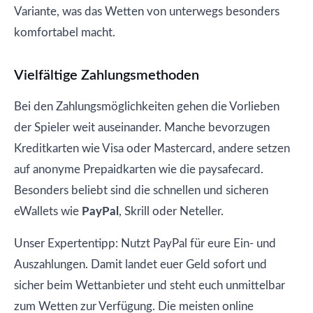
Variante, was das Wetten von unterwegs besonders
komfortabel macht.
Vielfältige Zahlungsmethoden
Bei den Zahlungsmöglichkeiten gehen die Vorlieben
der Spieler weit auseinander. Manche bevorzugen
Kreditkarten wie Visa oder Mastercard, andere setzen
auf anonyme Prepaidkarten wie die paysafecard.
Besonders beliebt sind die schnellen und sicheren
eWallets wie
PayPal
, Skrill oder Neteller.
Unser Expertentipp: Nutzt PayPal für eure Ein- und
Auszahlungen. Damit landet euer Geld sofort und
sicher beim Wettanbieter und steht euch unmittelbar
zum Wetten zur Verfügung. Die meisten online