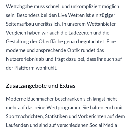
Wettabgabe muss schnell und unkompliziert möglich
sein. Besonders bei den Live Wetten ist ein zügiger
Seitenaufbau unerlässlich. In unserem Wettanbieter
Vergleich haben wir auch die Ladezeiten und die
Gestaltung der Oberfläche genau begutachtet. Eine
moderne und ansprechende Optik rundet das
Nutzererlebnis ab und trägt dazu bei, dass ihr euch auf
der Plattform wohlfühlt.
Zusatzangebote und Extras
Moderne Buchmacher beschränken sich längst nicht
mehr auf das reine Wettprogramm. Sie halten euch mit
Sportnachrichten, Statistiken und Vorberichten auf dem
Laufenden und sind auf verschiedenen Social Media