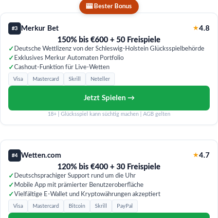
🎰 Bester Bonus
Merkur Bet
★
4.8
#3
150% bis €600 + 50 Freispiele
✓
Deutsche Wettlizenz von der Schleswig-Holstein Glücksspielbehörde
✓
Exklusives Merkur Automaten Portfolio
✓
Cashout-Funktion für Live-Wetten
Visa
Mastercard
Skrill
Neteller
Jetzt Spielen →
18+ | Glücksspiel kann süchtig machen | AGB gelten
Wetten.com
★
4.7
#4
120% bis €400 + 30 Freispiele
✓
Deutschsprachiger Support rund um die Uhr
✓
Mobile App mit prämierter Benutzeroberfläche
✓
Vielfältige E-Wallet und Kryptowährungen akzeptiert
Visa
Mastercard
Bitcoin
Skrill
PayPal