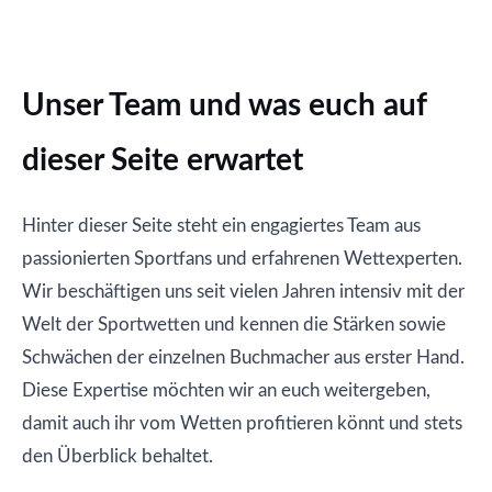
Unser Team und was euch auf
dieser Seite erwartet
Hinter dieser Seite steht ein engagiertes Team aus
passionierten Sportfans und erfahrenen Wettexperten.
Wir beschäftigen uns seit vielen Jahren intensiv mit der
Welt der Sportwetten und kennen die Stärken sowie
Schwächen der einzelnen Buchmacher aus erster Hand.
Diese Expertise möchten wir an euch weitergeben,
damit auch ihr vom Wetten profitieren könnt und stets
den Überblick behaltet.