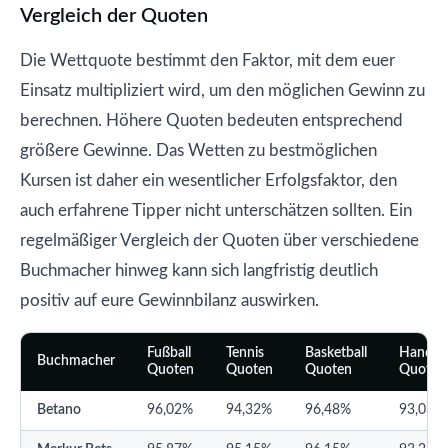
Vergleich der Quoten
Die Wettquote bestimmt den Faktor, mit dem euer
Einsatz multipliziert wird, um den möglichen Gewinn zu
berechnen. Höhere Quoten bedeuten entsprechend
größere Gewinne. Das Wetten zu bestmöglichen
Kursen ist daher ein wesentlicher Erfolgsfaktor, den
auch erfahrene Tipper nicht unterschätzen sollten. Ein
regelmäßiger Vergleich der Quoten über verschiedene
Buchmacher hinweg kann sich langfristig deutlich
positiv auf eure Gewinnbilanz auswirken.
Fußball
Tennis
Basketball
Handbal
Buchmacher
Quoten
Quoten
Quoten
Quoten
Betano
96,02%
94,32%
96,48%
93,03%