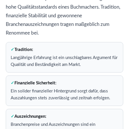
hohe Qualitätsstandards eines Buchmachers. Tradition,
finanzielle Stabilität und gewonnene
Branchenauszeichnungen tragen maßgeblich zum
Renommee bei.
Tradition:
Langjährige Erfahrung ist ein unschlagbares Argument für
Qualität und Beständigkeit am Markt.
Finanzielle Sicherheit:
Ein solider finanzieller Hintergrund sorgt dafür, dass
Auszahlungen stets zuverlässig und zeitnah erfolgen.
Auszeichnungen:
Branchenpreise und Auszeichnungen sind ein