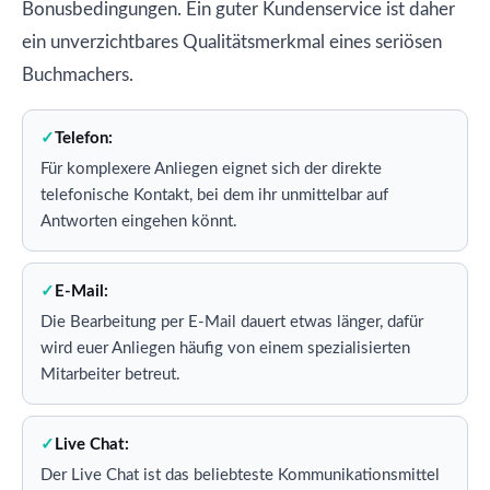
Bonusbedingungen. Ein guter Kundenservice ist daher
ein unverzichtbares Qualitätsmerkmal eines seriösen
Buchmachers.
Telefon:
Für komplexere Anliegen eignet sich der direkte
telefonische Kontakt, bei dem ihr unmittelbar auf
Antworten eingehen könnt.
E-Mail:
Die Bearbeitung per E-Mail dauert etwas länger, dafür
wird euer Anliegen häufig von einem spezialisierten
Mitarbeiter betreut.
Live Chat:
Der Live Chat ist das beliebteste Kommunikationsmittel