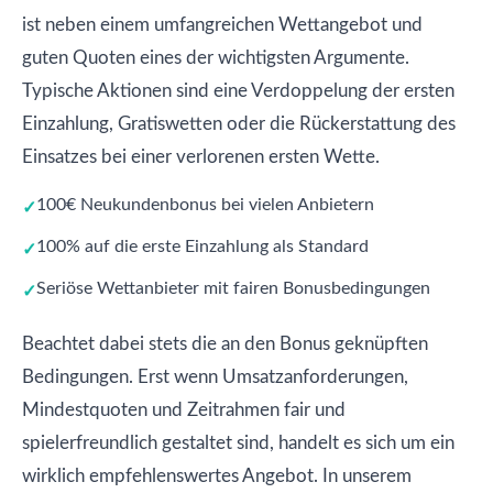
ist neben einem umfangreichen Wettangebot und
guten Quoten eines der wichtigsten Argumente.
Typische Aktionen sind eine Verdoppelung der ersten
Einzahlung, Gratiswetten oder die Rückerstattung des
Einsatzes bei einer verlorenen ersten Wette.
100€ Neukundenbonus bei vielen Anbietern
100% auf die erste Einzahlung als Standard
Seriöse Wettanbieter mit fairen Bonusbedingungen
Beachtet dabei stets die an den Bonus geknüpften
Bedingungen. Erst wenn Umsatzanforderungen,
Mindestquoten und Zeitrahmen fair und
spielerfreundlich gestaltet sind, handelt es sich um ein
wirklich empfehlenswertes Angebot. In unserem