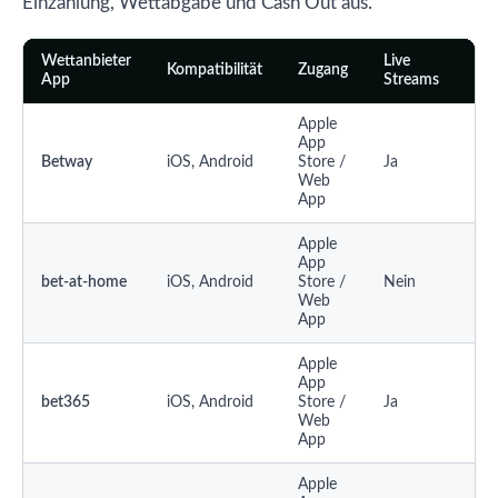
Einzahlung, Wettabgabe und Cash Out aus.
Wettanbieter
Live
Ap
Kompatibilität
Zugang
App
Streams
Bo
Apple
App
Betway
iOS, Android
Store /
Ja
10
Web
App
Apple
App
bet-at-home
iOS, Android
Store /
Nein
10
Web
App
Apple
App
bet365
iOS, Android
Store /
Ja
10
Web
App
Apple