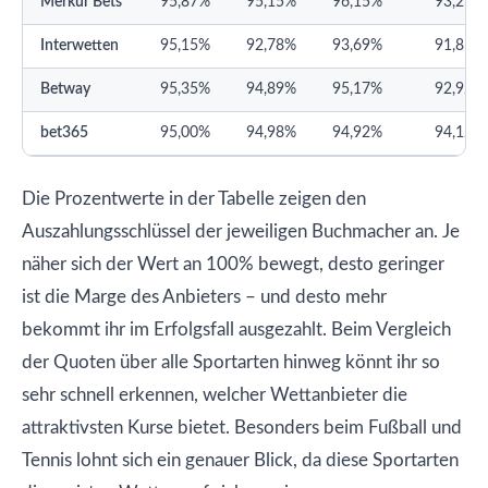
Merkur Bets
95,87%
95,15%
96,15%
93,25%
Interwetten
95,15%
92,78%
93,69%
91,85%
Betway
95,35%
94,89%
95,17%
92,92%
bet365
95,00%
94,98%
94,92%
94,12%
Die Prozentwerte in der Tabelle zeigen den
Auszahlungsschlüssel der jeweiligen Buchmacher an. Je
näher sich der Wert an 100% bewegt, desto geringer
ist die Marge des Anbieters – und desto mehr
bekommt ihr im Erfolgsfall ausgezahlt. Beim Vergleich
der Quoten über alle Sportarten hinweg könnt ihr so
sehr schnell erkennen, welcher Wettanbieter die
attraktivsten Kurse bietet. Besonders beim Fußball und
Tennis lohnt sich ein genauer Blick, da diese Sportarten