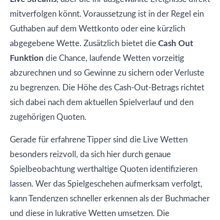
mitverfolgen könnt. Voraussetzung ist in der Regel ein
Guthaben auf dem Wettkonto oder eine kürzlich
abgegebene Wette. Zusätzlich bietet die
Cash Out
Funktion
die Chance, laufende Wetten vorzeitig
abzurechnen und so Gewinne zu sichern oder Verluste
zu begrenzen. Die Höhe des Cash-Out-Betrags richtet
sich dabei nach dem aktuellen Spielverlauf und den
zugehörigen Quoten.
Gerade für erfahrene Tipper sind die Live Wetten
besonders reizvoll, da sich hier durch genaue
Spielbeobachtung werthaltige Quoten identifizieren
lassen. Wer das Spielgeschehen aufmerksam verfolgt,
kann Tendenzen schneller erkennen als der Buchmacher
und diese in lukrative Wetten umsetzen. Die