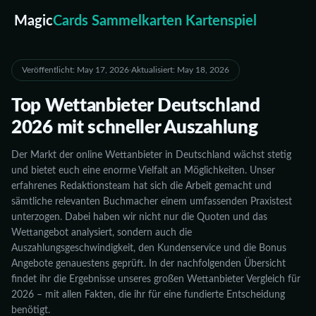
Magic
Cards Sammelkarten Kartenspiel
Veröffentlicht: May 17, 2026
·
Aktualisiert: May 18, 2026
Top Wettanbieter Deutschland
2026 mit schneller Auszahlung
Der Markt der online Wettanbieter in Deutschland wächst stetig
und bietet euch eine enorme Vielfalt an Möglichkeiten. Unser
erfahrenes Redaktionsteam hat sich die Arbeit gemacht und
sämtliche relevanten Buchmacher einem umfassenden Praxistest
unterzogen. Dabei haben wir nicht nur die Quoten und das
Wettangebot analysiert, sondern auch die
Auszahlungsgeschwindigkeit, den Kundenservice und die Bonus
Angebote genauestens geprüft. In der nachfolgenden Übersicht
findet ihr die Ergebnisse unseres großen Wettanbieter Vergleich für
2026 – mit allen Fakten, die ihr für eine fundierte Entscheidung
benötigt.