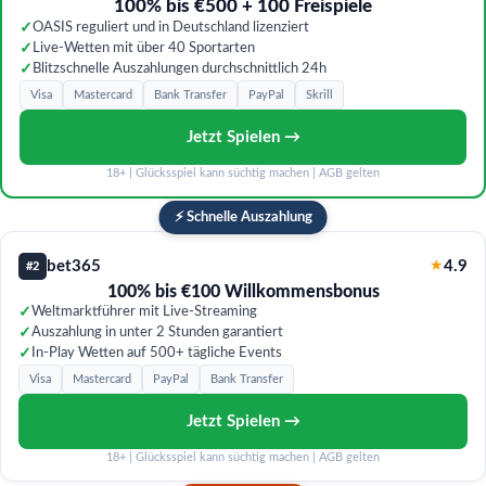
100% bis €500 + 100 Freispiele
✓
OASIS reguliert und in Deutschland lizenziert
✓
Live-Wetten mit über 40 Sportarten
✓
Blitzschnelle Auszahlungen durchschnittlich 24h
Visa
Mastercard
Bank Transfer
PayPal
Skrill
Jetzt Spielen →
18+ | Glücksspiel kann süchtig machen | AGB gelten
⚡ Schnelle Auszahlung
bet365
★
4.9
#2
100% bis €100 Willkommensbonus
✓
Weltmarktführer mit Live-Streaming
✓
Auszahlung in unter 2 Stunden garantiert
✓
In-Play Wetten auf 500+ tägliche Events
Visa
Mastercard
PayPal
Bank Transfer
Jetzt Spielen →
18+ | Glücksspiel kann süchtig machen | AGB gelten