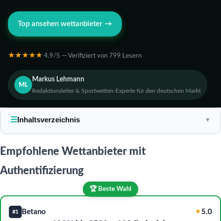
Top ansehen wettanbieter →
★★★★★
4.9/5 — Verifiziert von 799 Lesern
Markus Lehmann
ML
Redaktionsleiter & Sportwetten-Experte für den deutschen Markt
☰
Inhaltsverzeichnis
▼
Empfohlene Wettanbieter mit
Authentifizierung
🏆 Beste Wahl
Betano
★
5.0
#1