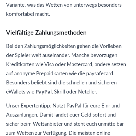
Variante, was das Wetten von unterwegs besonders
komfortabel macht.
Vielfältige Zahlungsmethoden
Bei den Zahlungsmöglichkeiten gehen die Vorlieben
der Spieler weit auseinander. Manche bevorzugen
Kreditkarten wie Visa oder Mastercard, andere setzen
auf anonyme Prepaidkarten wie die paysafecard.
Besonders beliebt sind die schnellen und sicheren
eWallets wie
PayPal
, Skrill oder Neteller.
Unser Expertentipp: Nutzt PayPal für eure Ein- und
Auszahlungen. Damit landet euer Geld sofort und
sicher beim Wettanbieter und steht euch unmittelbar
zum Wetten zur Verfügung. Die meisten online