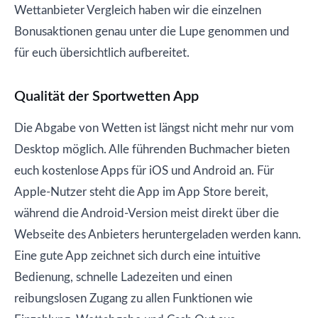
Wettanbieter Vergleich haben wir die einzelnen
Bonusaktionen genau unter die Lupe genommen und
für euch übersichtlich aufbereitet.
Qualität der Sportwetten App
Die Abgabe von Wetten ist längst nicht mehr nur vom
Desktop möglich. Alle führenden Buchmacher bieten
euch kostenlose Apps für iOS und Android an. Für
Apple-Nutzer steht die App im App Store bereit,
während die Android-Version meist direkt über die
Webseite des Anbieters heruntergeladen werden kann.
Eine gute App zeichnet sich durch eine intuitive
Bedienung, schnelle Ladezeiten und einen
reibungslosen Zugang zu allen Funktionen wie